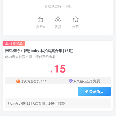
喜欢就支持一下吧
点赞
0
赞赏
收藏
付费资源
网红模特：智恩baby 私拍写真合集 [16期]
此内容为付费资源，请付费后查看
15
¥
12
免费
永久黄金会员
¥
永久钻石会员
登录购买
解压码：654321 QQ客服：2464445304