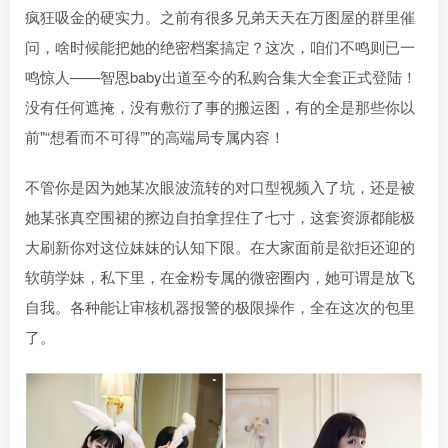
疯狂吸金的硬实力。之前有很多兄弟天天在万图屋的群里催
问，啥时候能把她的绝密档案搞定？这次，咱们不鸣则已一
鸣惊人——智恩baby出道至今的私购合集大全套正式登陆！
没有任何遮掩，没有敷衍了事的搬运图，有的全是那些你以
前
“想看而不可得”
的高端局专属内容！
不管你是因为她某次眼波流转的对口型视频入了坑，还是被
她某张真空围裙的擦边自拍拿捏住了七寸，这套资源都能极
大刷新你对这位妹妹的认知下限。在大家面前是欲拒还迎的
软萌学妹，私下里，在金粉专属的微密圈内，她可谓是放飞
自我。各种能让审核机器报警的极限操作，全在这次的包里
了。