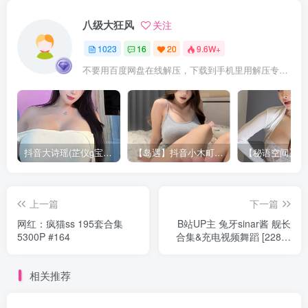
八级大狂风
关注
1023
16
20
9.6W+
不要用百度网盘在线解压，下载到手机里用解压专家APP解压，站内置顶文章有解压教程
抖音大诗瑶(芷仪g宝)视频资源合集下载 [12G]
【岛遇】抖音小木町合集【15P 20V】
上一篇
下一篇
网红：疯猫ss 195套合集
B站UP主 兔牙sinar酱 舰长
5300P #164
合集&充电视频舞蹈 [228张
187V 69.3G]
相关推荐