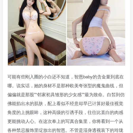
可能有些刚入圈的小白还不知道，智恩baby的含金量到底在
哪。说实话，她的身材不是那种欧美夸张型的魔鬼曲线，但
偏偏就是那股
“邻家初具雏形的少女感”
最为致命。白皙到仿
佛能掐出水的肌肤，配上看似不经意却早已计算好最佳视觉
角度的上挑眼眸，这种高级的引诱手段，往往比直白的肉感
更能挑动人心。在这次奉上的写真合集里，你将看到一个从
各种禁忌服饰里绽放出的智恩。不管是湿身透视装下的玲珑