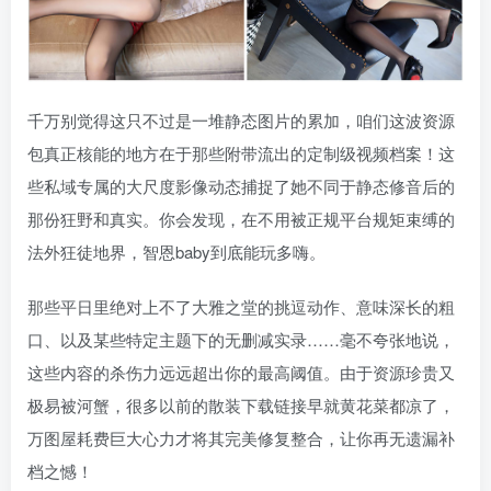
千万别觉得这只不过是一堆静态图片的累加，咱们这波资源
包真正核能的地方在于那些附带流出的定制级视频档案！这
些私域专属的大尺度影像动态捕捉了她不同于静态修音后的
那份狂野和真实。你会发现，在不用被正规平台规矩束缚的
法外狂徒地界，智恩baby到底能玩多嗨。
那些平日里绝对上不了大雅之堂的挑逗动作、意味深长的粗
口、以及某些特定主题下的无删减实录……毫不夸张地说，
这些内容的杀伤力远远超出你的最高阈值。由于资源珍贵又
极易被河蟹，很多以前的散装下载链接早就黄花菜都凉了，
万图屋耗费巨大心力才将其完美修复整合，让你再无遗漏补
档之憾！