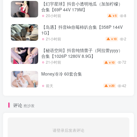
【幻宇星球】抖音小透明地瓜（加加柠檬）
合集【69P 44V 179M】
8
20小时前
5
¥
【岛遇】抖音kk你莓柿叭合集【358P 144V
1G】
2
21小时前
10
¥
【秘语空间】抖音纯情蕾子（阿拉蕾yyyy）
合集【1026P 1280V 8.9G】
72
21小时前
10
¥
Money冷冷 60套合集
42
前天
20
¥
评论
抢沙发
请登录后发表评论