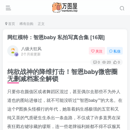
首页
稀有自购
正文
网红模特：智恩baby 私拍写真合集 [16期]
八级大狂风
关注
私信
2个月前更新
0
20
0
纯欲战神的降维打击！智恩baby微密圈
无删减档案全解锁
只要你在颜值区或者舞蹈区混过，甚至偶尔去那些不为外人
道也的图站进修过，就不可能没听过
“智恩baby”
的大名。在
这个P图换头怪横行的年代，她靠着妈生感极强的五官和又
纯又茶的气质硬生生杀出一条血路，不仅成了许多直男在深
夜狂戳右键珍藏的缪斯，连一些老牌福利姬都不得不叹服其