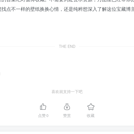
想找点不一样的壁纸换换心情，还是纯粹想深入了解这位宝藏博
THE END
喜欢就支持一下吧
点赞
0
赞赏
收藏