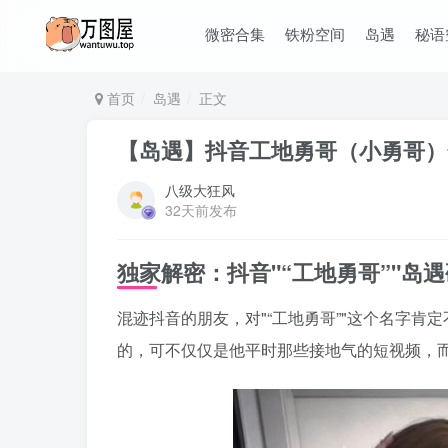
微密合集
铁粉空间
岛遇
秘语
首页
岛遇
正文
【岛遇】抖音工地勇哥（小勇哥）合集【
八级大狂风
32天前发布
独家解密：抖音
“工地勇哥”
岛遇
混迹抖音的朋友，对
“工地勇哥”
这个名字肯定
的，可不仅仅是他平时那些接地气的短视频，