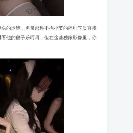
镜头的运镜，勇哥那种不拘小节的痞帅气质直接
时看他的段子乐呵呵，但在这些独家影像里，你