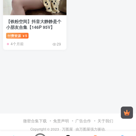
【铁粉空间】抖音大静静是个
小朋友合集【146P 95V】
付费资源
5
¥
4个月前
29
微密合集下载
免责声明
广告合作
关于我们
Copyright © 2023 ·
万图屋
· 由
万图屋
强力驱动.