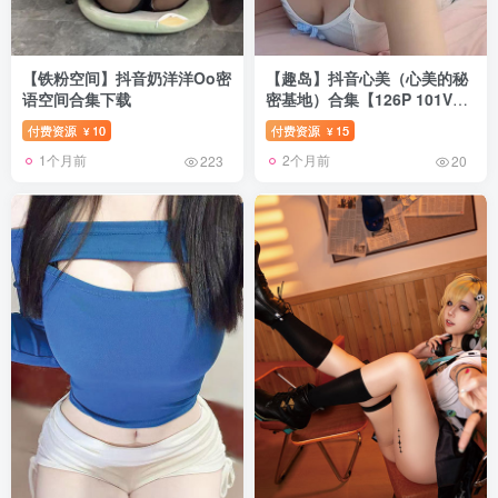
【铁粉空间】抖音奶洋洋Oo密
【趣岛】抖音心美（心美的秘
语空间合集下载
密基地）合集【126P 101V
14.5G】
付费资源
10
付费资源
15
¥
¥
1个月前
2个月前
223
20