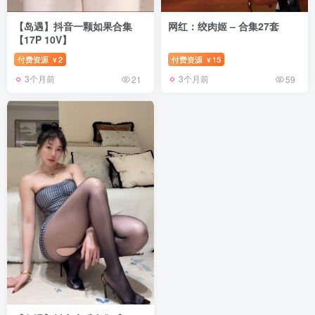
【岛遇】抖音一颗如果合集
网红：绞肉姬 – 合集27套
【17P 10V】
付费资源
2
付费资源
15
¥
¥
3个月前
3个月前
21
59